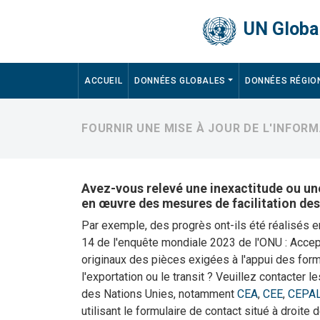
Skip to main content
UN Global
Main navigation
ACCUEIL
DONNÉES GLOBALES
DONNÉES RÉGIO
FOURNIR UNE MISE À JOUR DE L'INFO
Avez-vous relevé une inexactitude ou une
en œuvre des mesures de facilitation de
Par exemple, des progrès ont-ils été réalisés 
14 de l'enquête mondiale 2023 de l'ONU : Acce
originaux des pièces exigées à l'appui des forma
l'exportation ou le transit ? Veuillez contacter
des Nations Unies, notamment
CEA
,
CEE
,
CEPA
utilisant le formulaire de contact situé à droite 