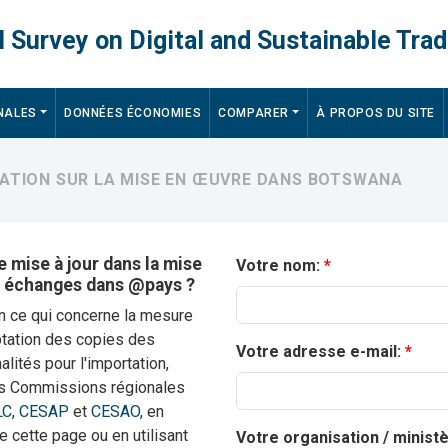
 Survey on Digital and Sustainable Trad
NALES
DONNÉES ÉCONOMIES
COMPARER
À PROPOS DU SITE
RMATION SUR LA MISE EN ŒUVRE DANS BOTSWANA
 mise à jour dans la mise
Votre nom:
s échanges dans @pays ?
en ce qui concerne la mesure
ptation des copies des
Votre adresse e-mail:
lités pour l'importation,
 les Commissions régionales
LC
,
CESAP
et
CESAO
, en
de cette page ou en utilisant
Votre organisation / minist