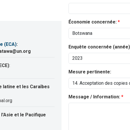
Économie concernée:
e (ECA)
:
Enquête concernée (année)
katawa@un.org
ECE)
:
Mesure pertinente:
latine et les Caraïbes
Message / Information:
al.org
'Asie et le Pacifique