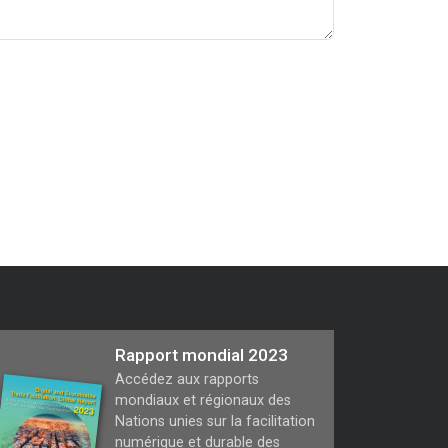
Rapport mondial 2023
Accédez aux rapports
mondiaux et régionaux des
Nations unies sur la facilitation
numérique et durable des