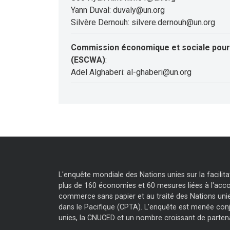
Yann Duval: duvaly@un.org
Silvère Dernouh: silvere.dernouh@un.org
Commission économique et sociale pour 
(ESCWA)
:
Adel Alghaberi: al-ghaberi@un.org
L'enquête mondiale des Nations unies sur la facili
plus de 160 économies et 60 mesures liées à l'accor
commerce sans papier et au traité des Nations unie
dans le Pacifique (CPTA). L'enquête est menée con
unies, la CNUCED et un nombre croissant de parten