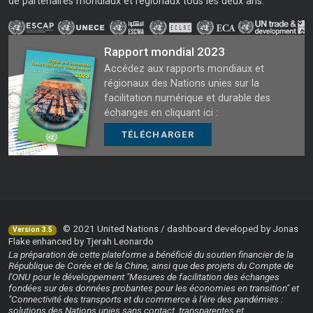
de partenaires mondiaux et régionaux tous les deux ans.
Rapport mondial 2023
Accédez aux rapports mondiaux et
régionaux des Nations unies sur la
facilitation numérique et durable des
échanges en cliquant ici :
TÉLÉCHARGER
© 2021 United Nations / dashboard developed by Jonas
Version 3.5
Flake enhanced by Tjerah Leonardo
La préparation de cette plateforme a bénéficié du soutien financier de la
République de Corée et de la Chine, ainsi que des projets du Compte de
l'ONU pour le développement "Mesures de facilitation des échanges
fondées sur des données probantes pour les économies en transition" et
"Connectivité des transports et du commerce à l'ère des pandémies :
solutions des Nations unies sans contact, transparentes et