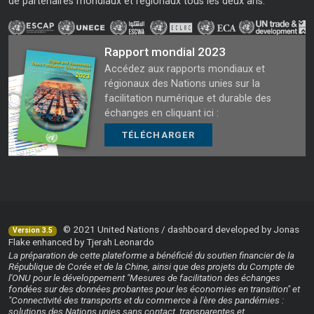
de partenaires mondiaux et régionaux tous les deux ans.
Rapport mondial 2023
Accédez aux rapports mondiaux et
régionaux des Nations unies sur la
facilitation numérique et durable des
échanges en cliquant ici :
TÉLÉCHARGER
© 2021 United Nations / dashboard developed by Jonas
Version 3.5
Flake enhanced by Tjerah Leonardo
La préparation de cette plateforme a bénéficié du soutien financier de la
République de Corée et de la Chine, ainsi que des projets du Compte de
l'ONU pour le développement "Mesures de facilitation des échanges
fondées sur des données probantes pour les économies en transition" et
"Connectivité des transports et du commerce à l'ère des pandémies :
solutions des Nations unies sans contact, transparentes et