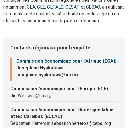
contacter les Commissions régionales des Nations Unies,
notamment
CEA
,
CEE
,
CEPALC
,
CESAP
et
CESAO
, en utilisant
le formulaire de contact situé à droite de cette page ou en
utilisant les coordonnées indiquées ci-dessous.
Contacts régionaux pour l'enquête
Commission économique pour l'Afrique (ECA)
:
Josephine Nyakatawa:
josephine.nyakatawa@un.org
Commission économique pour l'Europe (ECE)
:
Jie Wei: weij@un.org
Commission économique pour l'Amérique latine
et les Caraïbes (ECLAC)
:
Sebastian Herreros: sebastian.herreros@cepal.org