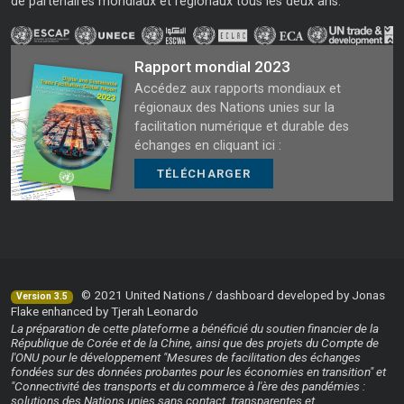
de partenaires mondiaux et régionaux tous les deux ans.
Rapport mondial 2023
Accédez aux rapports mondiaux et
régionaux des Nations unies sur la
facilitation numérique et durable des
échanges en cliquant ici :
TÉLÉCHARGER
© 2021 United Nations / dashboard developed by Jonas
Version 3.5
Flake enhanced by Tjerah Leonardo
La préparation de cette plateforme a bénéficié du soutien financier de la
République de Corée et de la Chine, ainsi que des projets du Compte de
l'ONU pour le développement "Mesures de facilitation des échanges
fondées sur des données probantes pour les économies en transition" et
"Connectivité des transports et du commerce à l'ère des pandémies :
solutions des Nations unies sans contact, transparentes et