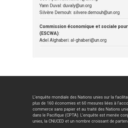
Yann Duval: duvaly@un.org
Silvère Dernouh: silvere.dernouh@un.org
Commission économique et sociale pour 
(ESCWA)
:
Adel Alghaberi: al-ghaberi@un.org
L'enquête mondiale des Nations unies sur la facili
plus de 160 économies et 60 mesures liées à l'accor
commerce sans papier et au traité des Nations unie
dans le Pacifique (CPTA). L'enquête est menée con
unies, la CNUCED et un nombre croissant de parten