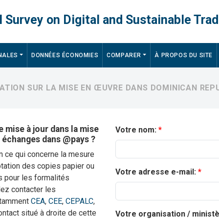
 Survey on Digital and Sustainable Trad
NALES
DONNÉES ÉCONOMIES
COMPARER
À PROPOS DU SITE
MATION SUR LA MISE EN ŒUVRE DANS DOMINICAN REP
 mise à jour dans la mise
Votre nom:
s échanges dans @pays ?
en ce qui concerne la mesure
tation des copies papier ou
Votre adresse e-mail:
s pour les formalités
llez contacter les
notamment
CEA
,
CEE
,
CEPALC
,
contact situé à droite de cette
Votre organisation / minist