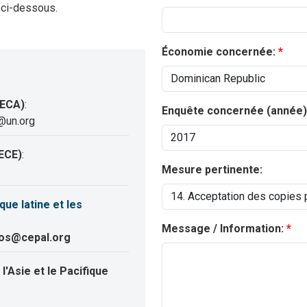
 ci-dessous.
Économie concernée:
(ECA)
:
Enquête concernée (année)
@un.org
ECE)
:
Mesure pertinente:
e latine et les
Message / Information:
ros@cepal.org
'Asie et le Pacifique