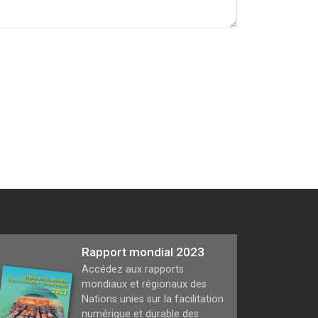
Rapport mondial 2023
Accédez aux rapports
mondiaux et régionaux des
Nations unies sur la facilitation
numérique et durable des