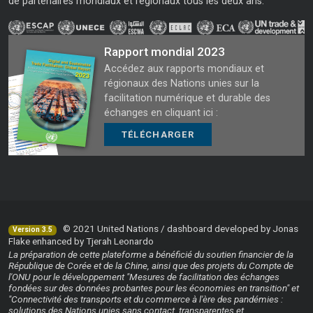
de partenaires mondiaux et régionaux tous les deux ans.
Rapport mondial 2023
Accédez aux rapports mondiaux et
régionaux des Nations unies sur la
facilitation numérique et durable des
échanges en cliquant ici :
TÉLÉCHARGER
© 2021 United Nations / dashboard developed by Jonas
Version 3.5
Flake enhanced by Tjerah Leonardo
La préparation de cette plateforme a bénéficié du soutien financier de la
République de Corée et de la Chine, ainsi que des projets du Compte de
l'ONU pour le développement "Mesures de facilitation des échanges
fondées sur des données probantes pour les économies en transition" et
"Connectivité des transports et du commerce à l'ère des pandémies :
solutions des Nations unies sans contact, transparentes et