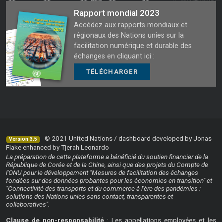
Rapport mondial 2023
Accédez aux rapports mondiaux et
régionaux des Nations unies sur la
facilitation numérique et durable des
échanges en cliquant ici :
TÉLÉCHARGER
© 2021 United Nations / dashboard developed by Jonas
Version 3.5
Flake enhanced by Tjerah Leonardo
La préparation de cette plateforme a bénéficié du soutien financier de la
République de Corée et de la Chine, ainsi que des projets du Compte de
l'ONU pour le développement "Mesures de facilitation des échanges
fondées sur des données probantes pour les économies en transition" et
"Connectivité des transports et du commerce à l'ère des pandémies :
solutions des Nations unies sans contact, transparentes et
collaboratives".
Clause de non-responsabilité
: Les appellations employées et les