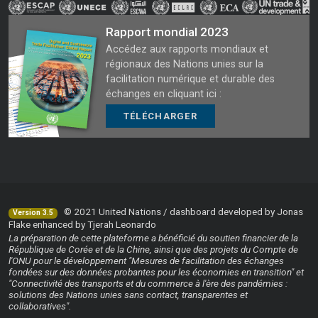
Rapport mondial 2023
Accédez aux rapports mondiaux et
régionaux des Nations unies sur la
facilitation numérique et durable des
échanges en cliquant ici :
TÉLÉCHARGER
© 2021 United Nations / dashboard developed by Jonas
Version 3.5
Flake enhanced by Tjerah Leonardo
La préparation de cette plateforme a bénéficié du soutien financier de la
République de Corée et de la Chine, ainsi que des projets du Compte de
l'ONU pour le développement "Mesures de facilitation des échanges
fondées sur des données probantes pour les économies en transition" et
"Connectivité des transports et du commerce à l'ère des pandémies :
solutions des Nations unies sans contact, transparentes et
collaboratives".