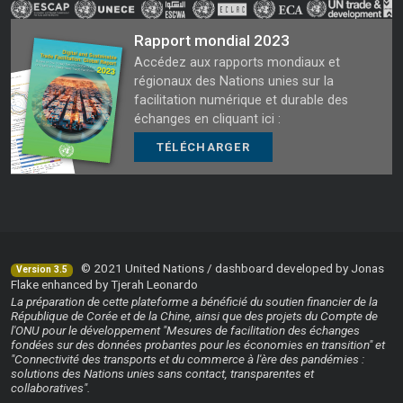
Rapport mondial 2023
Accédez aux rapports mondiaux et
régionaux des Nations unies sur la
facilitation numérique et durable des
échanges en cliquant ici :
TÉLÉCHARGER
© 2021 United Nations / dashboard developed by Jonas
Version 3.5
Flake enhanced by Tjerah Leonardo
La préparation de cette plateforme a bénéficié du soutien financier de la
République de Corée et de la Chine, ainsi que des projets du Compte de
l'ONU pour le développement "Mesures de facilitation des échanges
fondées sur des données probantes pour les économies en transition" et
"Connectivité des transports et du commerce à l'ère des pandémies :
solutions des Nations unies sans contact, transparentes et
collaboratives".