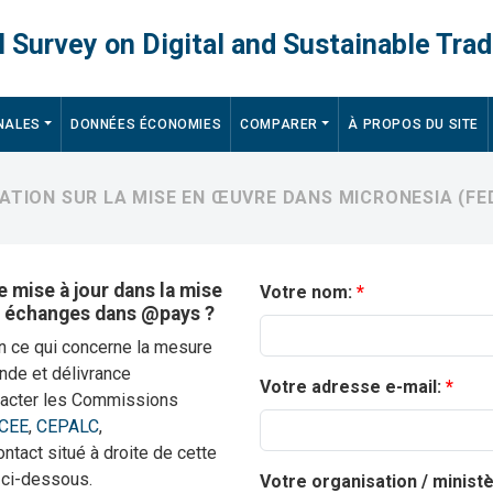
 Survey on Digital and Sustainable Trad
NALES
DONNÉES ÉCONOMIES
COMPARER
À PROPOS DU SITE
ATION SUR LA MISE EN ŒUVRE DANS MICRONESIA (FED
 mise à jour dans la mise
Votre nom:
s échanges dans @pays ?
en ce qui concerne la mesure
nde et délivrance
Votre adresse e-mail:
ntacter les Commissions
CEE
,
CEPALC
,
contact situé à droite de cette
 ci-dessous.
Votre organisation / minist