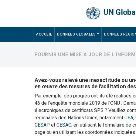
Skip to main content
UN Global
Main navigation
ACCUEIL
DONNÉES GLOBALES
DONNÉES RÉGIO
FOURNIR UNE MISE À JOUR DE L'INFORM
Avez-vous relevé une inexactitude ou une
en œuvre des mesures de facilitation de
Par exemple, des progrès ont-ils été réalisés 
46 de l'enquête mondiale 2019 de l'ONU : Dema
électroniques de certificats SPS ? Veuillez co
régionales des Nations Unies, notamment
CEA
,
CESAP
et
CESAO
, en utilisant le formulaire de 
page ou en utilisant les coordonnées indiquées