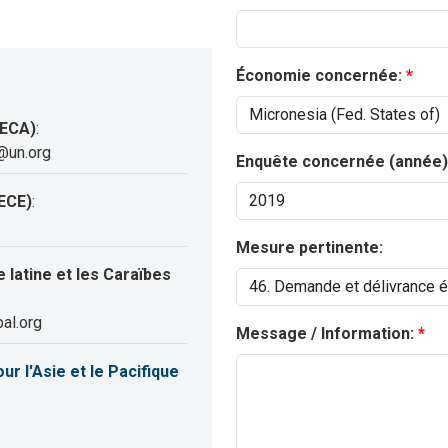
Économie concernée:
(ECA)
:
@un.org
Enquête concernée (année)
ECE)
:
Mesure pertinente:
latine et les Caraïbes
al.org
Message / Information:
 l'Asie et le Pacifique