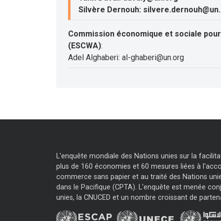
Silvère Dernouh: silvere.dernouh@un
Commission économique et sociale pour 
(ESCWA)
:
Adel Alghaberi: al-ghaberi@un.org
L'enquête mondiale des Nations unies sur la facili
plus de 160 économies et 60 mesures liées à l'accor
commerce sans papier et au traité des Nations unie
dans le Pacifique (CPTA). L'enquête est menée con
unies, la CNUCED et un nombre croissant de parten