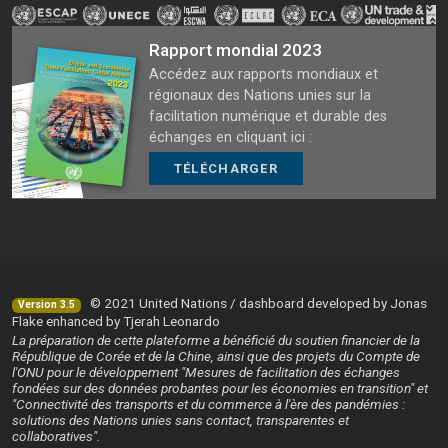
Rapport mondial 2023
Accédez aux rapports mondiaux et
régionaux des Nations unies sur la
facilitation numérique et durable des
échanges en cliquant ici :
TÉLÉCHARGER
© 2021 United Nations / dashboard developed by Jonas
Version 3.5
Flake enhanced by Tjerah Leonardo
La préparation de cette plateforme a bénéficié du soutien financier de la
République de Corée et de la Chine, ainsi que des projets du Compte de
l'ONU pour le développement "Mesures de facilitation des échanges
fondées sur des données probantes pour les économies en transition" et
"Connectivité des transports et du commerce à l'ère des pandémies :
solutions des Nations unies sans contact, transparentes et
collaboratives".