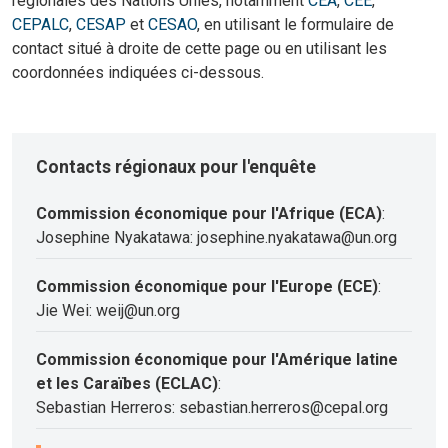
régionales des Nations Unies, notamment
CEA
,
CEE
,
CEPALC
,
CESAP
et
CESAO
, en utilisant le formulaire de
contact situé à droite de cette page ou en utilisant les
coordonnées indiquées ci-dessous.
Contacts régionaux pour l'enquête
Commission économique pour l'Afrique (ECA)
:
Josephine Nyakatawa: josephine.nyakatawa@un.org
Commission économique pour l'Europe (ECE)
:
Jie Wei: weij@un.org
Commission économique pour l'Amérique latine
et les Caraïbes (ECLAC)
:
Sebastian Herreros: sebastian.herreros@cepal.org