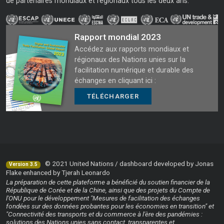
de partenaires mondiaux et régionaux tous les deux ans.
Rapport mondial 2023
Accédez aux rapports mondiaux et
régionaux des Nations unies sur la
facilitation numérique et durable des
échanges en cliquant ici :
TÉLÉCHARGER
© 2021 United Nations / dashboard developed by Jonas
Version 3.5
Flake enhanced by Tjerah Leonardo
La préparation de cette plateforme a bénéficié du soutien financier de la
République de Corée et de la Chine, ainsi que des projets du Compte de
l'ONU pour le développement "Mesures de facilitation des échanges
fondées sur des données probantes pour les économies en transition" et
"Connectivité des transports et du commerce à l'ère des pandémies :
solutions des Nations unies sans contact, transparentes et