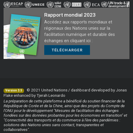
Rapport mondial 2023
Accédez aux rapports mondiaux et
régionaux des Nations unies sur la
facilitation numérique et durable des
échanges en cliquant ici :
TÉLÉCHARGER
© 2021 United Nations / dashboard developed by Jonas
Version 3.5
Flake enhanced by Tjerah Leonardo
La préparation de cette plateforme a bénéficié du soutien financier de la
République de Corée et de la Chine, ainsi que des projets du Compte de
l'ONU pour le développement "Mesures de facilitation des échanges
fondées sur des données probantes pour les économies en transition" et
"Connectivité des transports et du commerce à l'ère des pandémies :
solutions des Nations unies sans contact, transparentes et
collaboratives".