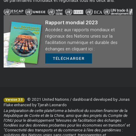
de partenaires mondiaux et régionaux tous les deux ans.
Rapport mondial 2023
Accédez aux rapports mondiaux et
régionaux des Nations unies sur la
facilitation numérique et durable des
échanges en cliquant ici :
TÉLÉCHARGER
© 2021 United Nations / dashboard developed by Jonas
Version 3.5
Flake enhanced by Tjerah Leonardo
La préparation de cette plateforme a bénéficié du soutien financier de la
République de Corée et de la Chine, ainsi que des projets du Compte de
l'ONU pour le développement "Mesures de facilitation des échanges
fondées sur des données probantes pour les économies en transition" et
"Connectivité des transports et du commerce à l'ère des pandémies :
solutions des Nations unies sans contact, transparentes et