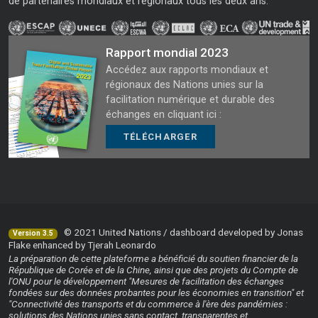
de partenaires mondiaux et régionaux tous les deux ans.
Rapport mondial 2023
Accédez aux rapports mondiaux et
régionaux des Nations unies sur la
facilitation numérique et durable des
échanges en cliquant ici :
TÉLÉCHARGER
© 2021 United Nations / dashboard developed by Jonas
Version 3.5
Flake enhanced by Tjerah Leonardo
La préparation de cette plateforme a bénéficié du soutien financier de la
République de Corée et de la Chine, ainsi que des projets du Compte de
l'ONU pour le développement "Mesures de facilitation des échanges
fondées sur des données probantes pour les économies en transition" et
"Connectivité des transports et du commerce à l'ère des pandémies :
solutions des Nations unies sans contact, transparentes et