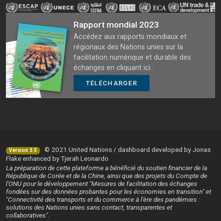
Rapport mondial 2023
Accédez aux rapports mondiaux et
régionaux des Nations unies sur la
facilitation numérique et durable des
échanges en cliquant ici :
TÉLÉCHARGER
© 2021 United Nations / dashboard developed by Jonas
Version 3.5
Flake enhanced by Tjerah Leonardo
La préparation de cette plateforme a bénéficié du soutien financier de la
République de Corée et de la Chine, ainsi que des projets du Compte de
l'ONU pour le développement "Mesures de facilitation des échanges
fondées sur des données probantes pour les économies en transition" et
"Connectivité des transports et du commerce à l'ère des pandémies :
solutions des Nations unies sans contact, transparentes et
collaboratives".