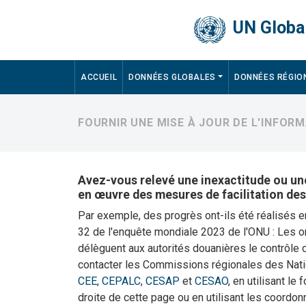
Skip to main content
UN Global
Main navigation
ACCUEIL
DONNÉES GLOBALES
DONNÉES RÉGIO
FOURNIR UNE MISE À JOUR DE L'INFOR
Avez-vous relevé une inexactitude ou une
en œuvre des mesures de facilitation de
Par exemple, des progrès ont-ils été réalisés 
32 de l'enquête mondiale 2023 de l'ONU : Les
délèguent aux autorités douanières le contrôle
contacter les Commissions régionales des Nat
CEE
,
CEPALC
,
CESAP
et
CESAO
, en utilisant le
droite de cette page ou en utilisant les coordo