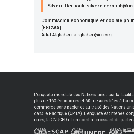
Silvère Dernouh: silvere.dernouh@un
Commission économique et sociale pour 
(ESCWA)
:
Adel Alghaberi: al-ghaberi@un.org
L'enquête mondiale des Nations unies sur la facili
plus de 160 économies et 60 mesures liées à l'accor
commerce sans papier et au traité des Nations unie
dans le Pacifique (CPTA). L'enquête est menée con
unies, la CNUCED et un nombre croissant de parten