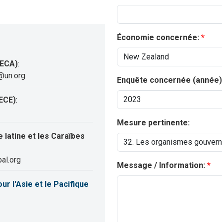
Économie concernée:
(ECA)
:
@un.org
Enquête concernée (année)
ECE)
:
Mesure pertinente:
latine et les Caraïbes
al.org
Message / Information:
 l'Asie et le Pacifique