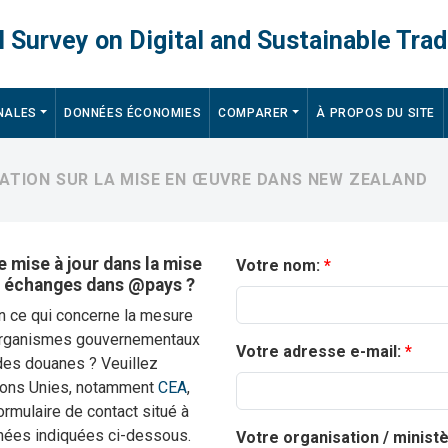
 Survey on Digital and Sustainable Trad
NALES
DONNÉES ÉCONOMIES
COMPARER
À PROPOS DU SITE
MATION SUR LA MISE EN ŒUVRE DANS NEW ZEALAND
 mise à jour dans la mise
Votre nom:
s échanges dans @pays ?
en ce qui concerne la mesure
 organismes gouvernementaux
Votre adresse e-mail:
 des douanes ? Veuillez
ions Unies, notamment
CEA
,
 formulaire de contact situé à
nnées indiquées ci-dessous.
Votre organisation / minist