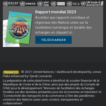
Rapport mondial 2023
Accédez aux rapports mondiaux et
régionaux des Nations unies sur la
facilitation numérique et durable des
échanges en cliquant ici :
TÉLÉCHARGER
© 2021 United Nations / dashboard developed by Jonas
Version 3.5
Flake enhanced by Tjerah Leonardo
La préparation de cette plateforme a bénéficié du soutien financier de la
République de Corée et de la Chine, ainsi que des projets du Compte de
l'ONU pour le développement "Mesures de facilitation des échanges
fondées sur des données probantes pour les économies en transition" et
"Connectivité des transports et du commerce à l'ère des pandémies :
solutions des Nations unies sans contact, transparentes et
collaboratives".