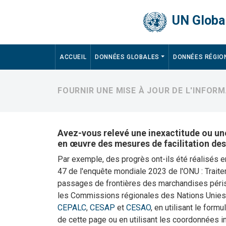
Skip to main content
UN Global
Main navigation
ACCUEIL
DONNÉES GLOBALES
DONNÉES RÉGIO
FOURNIR UNE MISE À JOUR DE L'INFOR
Avez-vous relevé une inexactitude ou une
en œuvre des mesures de facilitation de
Par exemple, des progrès ont-ils été réalisés 
47 de l'enquête mondiale 2023 de l'ONU : Traite
passages de frontières des marchandises péris
les Commissions régionales des Nations Unie
CEPALC
,
CESAP
et
CESAO
, en utilisant le formu
de cette page ou en utilisant les coordonnées 