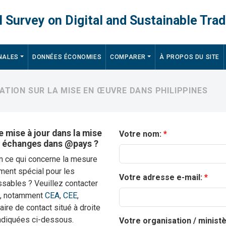
 Survey on Digital and Sustainable Trad
NALES
DONNÉES ÉCONOMIES
COMPARER
À PROPOS DU SITE
MATION SUR LA MISE EN ŒUVRE DANS PHILIPPINES
 mise à jour dans la mise
Votre nom:
s échanges dans @pays ?
en ce qui concerne la mesure
ment spécial pour les
Votre adresse e-mail:
sables ? Veuillez contacter
s, notamment
CEA
,
CEE
,
laire de contact situé à droite
indiquées ci-dessous.
Votre organisation / minist