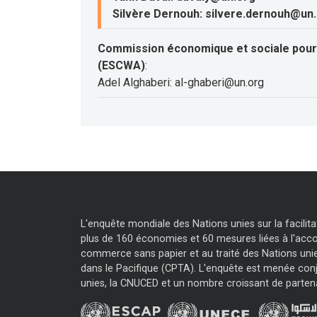
Silvère Dernouh: silvere.dernouh@un
Commission économique et sociale pour 
(ESCWA)
:
Adel Alghaberi: al-ghaberi@un.org
L'enquête mondiale des Nations unies sur la facili
plus de 160 économies et 60 mesures liées à l'accor
commerce sans papier et au traité des Nations unie
dans le Pacifique (CPTA). L'enquête est menée con
unies, la CNUCED et un nombre croissant de parten