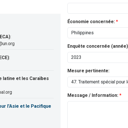
Économie concernée:
(ECA)
:
@un.org
Enquête concernée (année)
ECE)
:
Mesure pertinente:
latine et les Caraïbes
al.org
Message / Information:
 l'Asie et le Pacifique