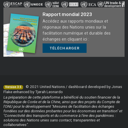
Rapport mondial 2023
Accédez aux rapports mondiaux et
régionaux des Nations unies sur la
facilitation numérique et durable des
échanges en cliquant ici :
TÉLÉCHARGER
© 2021 United Nations / dashboard developed by Jonas
Version 3.5
Flake enhanced by Tjerah Leonardo
La préparation de cette plateforme a bénéficié du soutien financier de la
République de Corée et de la Chine, ainsi que des projets du Compte de
l'ONU pour le développement "Mesures de facilitation des échanges
fondées sur des données probantes pour les économies en transition" et
"Connectivité des transports et du commerce à l'ère des pandémies :
solutions des Nations unies sans contact, transparentes et
collaboratives".