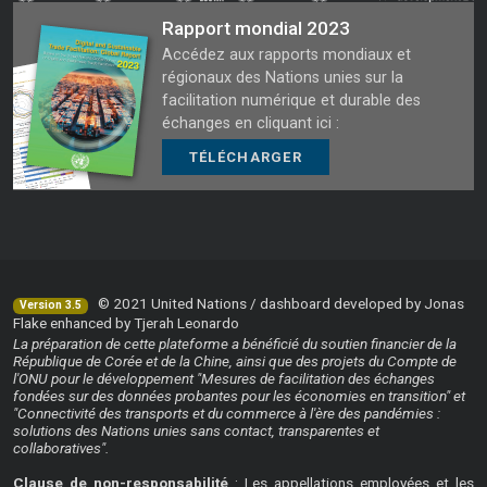
Rapport mondial 2023
Accédez aux rapports mondiaux et
régionaux des Nations unies sur la
facilitation numérique et durable des
échanges en cliquant ici :
TÉLÉCHARGER
© 2021 United Nations / dashboard developed by Jonas
Version 3.5
Flake enhanced by Tjerah Leonardo
La préparation de cette plateforme a bénéficié du soutien financier de la
République de Corée et de la Chine, ainsi que des projets du Compte de
l'ONU pour le développement "Mesures de facilitation des échanges
fondées sur des données probantes pour les économies en transition" et
"Connectivité des transports et du commerce à l'ère des pandémies :
solutions des Nations unies sans contact, transparentes et
collaboratives".
Clause de non-responsabilité
: Les appellations employées et les