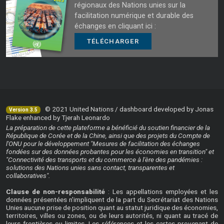
régionaux des Nations unies sur la
facilitation numérique et durable des
échanges en cliquant ici :
TÉLÉCHARGER
© 2021 United Nations / dashboard developed by Jonas
Version 3.5
Flake enhanced by Tjerah Leonardo
La préparation de cette plateforme a bénéficié du soutien financier de la
République de Corée et de la Chine, ainsi que des projets du Compte de
l'ONU pour le développement "Mesures de facilitation des échanges
fondées sur des données probantes pour les économies en transition" et
"Connectivité des transports et du commerce à l'ère des pandémies :
solutions des Nations unies sans contact, transparentes et
collaboratives".
Clause de non-responsabilité
: Les appellations employées et les
données présentées n'impliquent de la part du Secrétariat des Nations
Unies aucune prise de position quant au statut juridique des économies,
territoires, villes ou zones, ou de leurs autorités, ni quant au tracé de
leurs frontières ou limites. Les références et les cartes provenant de