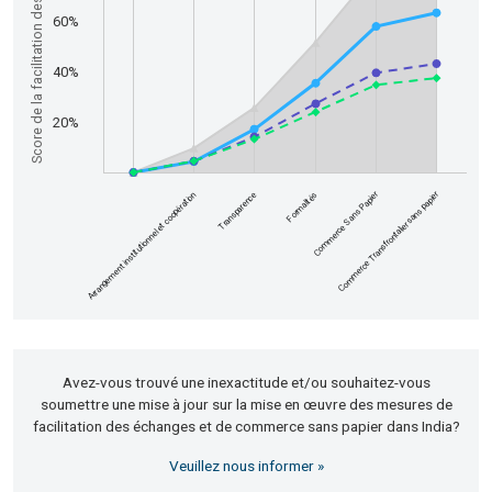
Score de la facilitation des échanges
60%
40%
20%
Commerce Transfrontalier sans papier
Commerce Sans Papier
Formalités
Transparence
Arrangement institutionnel et coopération
End of interactive chart.
Avez-vous trouvé une inexactitude et/ou souhaitez-vous
soumettre une mise à jour sur la mise en œuvre des mesures de
facilitation des échanges et de commerce sans papier dans India?
Veuillez nous informer »