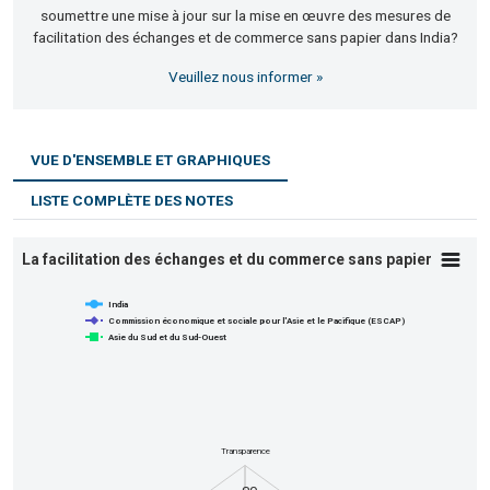
soumettre une mise à jour sur la mise en œuvre des mesures de
facilitation des échanges et de commerce sans papier dans India?
Veuillez nous informer »
VUE D'ENSEMBLE ET GRAPHIQUES
LISTE COMPLÈTE DES NOTES
La facilitation des échanges et du comme
La facilitation des échanges et du commerce sans papier
Line chart with 3 lines.
India
View as data table, La facilitation des échanges et du comm
Commission économique et sociale pour l'Asie et le Pacifique (ESCAP)
Asie du Sud et du Sud-Ouest
The chart has 1 X axis displaying categories.
The chart has 1 Y axis displaying values. Data ranges from 1
Transparence