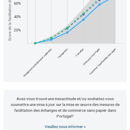
Score de la facilitation des échanges
60%
40%
20%
Commerce Transfrontalier sans papier
Commerce Sans Papier
Formalités
Transparence
Arrangement institutionnel et coopération
End of interactive chart.
Avez-vous trouvé une inexactitude et/ou souhaitez-vous
soumettre une mise à jour sur la mise en œuvre des mesures de
facilitation des échanges et de commerce sans papier dans
Portugal?
Veuillez nous informer »