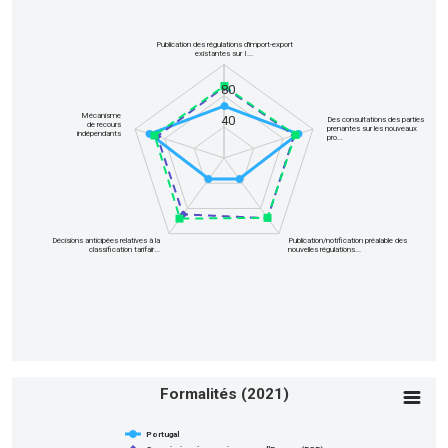
Publication des régulations d'import-export
existantes sur I...
80
Mécanisme
40
Des consultations des parties
de recours
prenantes sur les nouveaux
indépendants
pro...
Décisions anticipées relatives à la
Publication/notification préalable des
classification tarifair...
nouvelles régulations...
End of interactive chart.
Formalités (2021)
Formalités
(2021)
Line chart with 3 lines.
Portugal