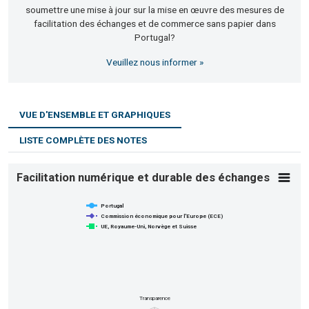
soumettre une mise à jour sur la mise en œuvre des mesures de
facilitation des échanges et de commerce sans papier dans
Portugal?
Veuillez nous informer »
VUE D'ENSEMBLE ET GRAPHIQUES
LISTE COMPLÈTE DES NOTES
Facilitation numérique et durable des éc
Facilitation numérique et durable des échanges
Line chart with 3 lines.
Portugal
View as data table, Facilitation numérique et durable des éc
Commission économique pour l'Europe (ECE)
UE, Royaume-Uni, Norvège et Suisse
The chart has 1 X axis displaying categories.
The chart has 1 Y axis displaying values. Data ranges from 0
Transparence