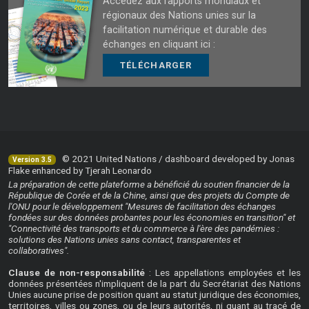
Accédez aux rapports mondiaux et
régionaux des Nations unies sur la
facilitation numérique et durable des
échanges en cliquant ici :
TÉLÉCHARGER
© 2021 United Nations / dashboard developed by Jonas
Version 3.5
Flake enhanced by Tjerah Leonardo
La préparation de cette plateforme a bénéficié du soutien financier de la
République de Corée et de la Chine, ainsi que des projets du Compte de
l'ONU pour le développement "Mesures de facilitation des échanges
fondées sur des données probantes pour les économies en transition" et
"Connectivité des transports et du commerce à l'ère des pandémies :
solutions des Nations unies sans contact, transparentes et
collaboratives".
Clause de non-responsabilité
: Les appellations employées et les
données présentées n'impliquent de la part du Secrétariat des Nations
Unies aucune prise de position quant au statut juridique des économies,
territoires, villes ou zones, ou de leurs autorités, ni quant au tracé de