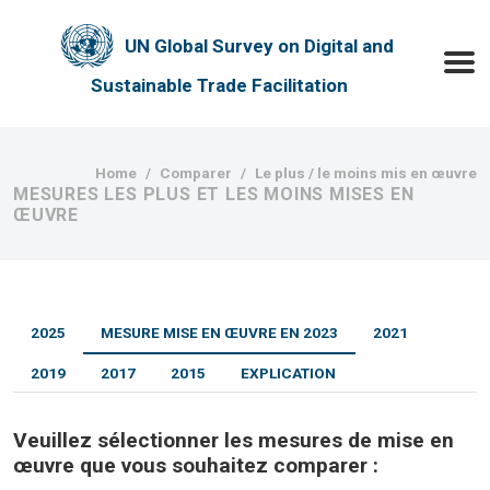
Skip to main content
UN Global Survey on Digital and
Toggle
Sustainable Trade Facilitation
Breadcrumb
Home
Comparer
Le plus / le moins mis en œuvre
MESURES LES PLUS ET LES MOINS MISES EN
ŒUVRE
2025
MESURE MISE EN ŒUVRE EN 2023
2021
2019
2017
2015
EXPLICATION
Veuillez sélectionner les mesures de mise en
œuvre que vous souhaitez comparer :